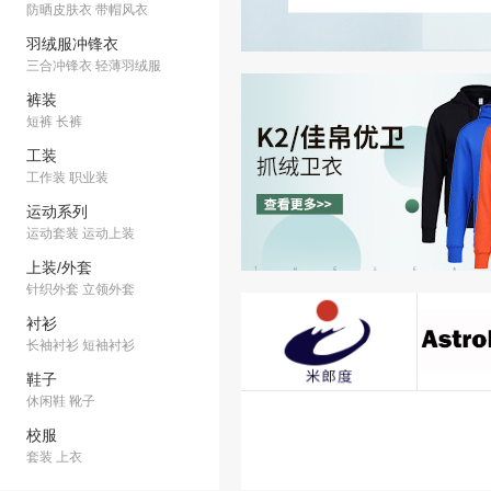
防晒皮肤衣
带帽风衣
羽绒服冲锋衣
三合冲锋衣
轻薄羽绒服
裤装
短裤
长裤
工装
工作装
职业装
运动系列
运动套装
运动上装
上装/外套
针织外套
立领外套
衬衫
长袖衬衫
短袖衬衫
鞋子
休闲鞋
靴子
校服
套装
上衣