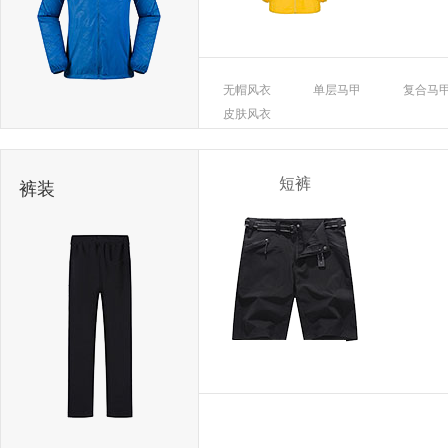
无帽风衣
单层马甲
复合马
皮肤风衣
短裤
裤装