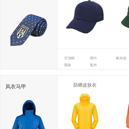
空顶帽
围巾
帆布袋
围裙
配件
防晒皮肤衣
风衣马甲