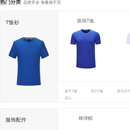
热门分类
品类齐全 海量挑不完
圆领T恤
T恤衫
速干T恤
弹力T恤
莫代尔T
背心
棒球帽
服饰配件