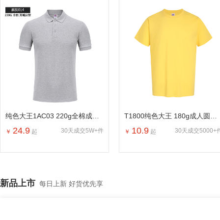
纯色大王1AC03 220g全棉成人短袖POLO
T1800纯色大王 180g成人圆领短袖T恤
24.9
10.9
30天成交5W+件
30天成交5000+
￥
起
￥
起
新品上市
每日上新 好货优先享