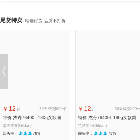
尾货特卖
精选好货 品质不打折
12
12
￥
￥
30天成交500+件
30天成交500
起
起
特价-杰丹76400L 180g女款圆领长袖T恤【清仓特价款，不退不换】
特价-杰丹76400L 180g女款圆领长袖T恤【清仓特价款
范洋实业(Gildan)
范洋实业(Gildan)
回头率：
78%
回头率：
78%