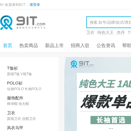
hi~欢迎来到91T，
请登录
卫衣
纯色大王
杰丹
首页
热卖商品
新品上市
招商入驻
公告资讯
帮
T恤衫
圆领T恤
V领T恤
POLO衫
短袖POLO
长袖POLO
服饰配件
棒球帽
渔夫帽
卫衣
圆领卫衣
连帽卫衣
风衣马甲