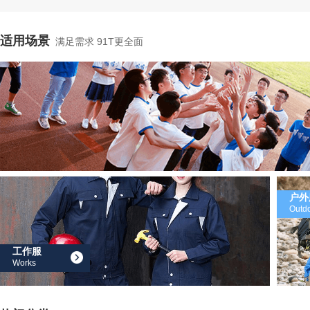
适用场景
满足需求 91T更全面
户外
Outd
工作服
Works